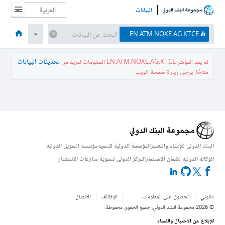
البيانات
الصفحة الرئيسية
الاقتصادات
الموضوعات
البيانات والموارد
نبذة عن
EN.ATM.NOXE.AG.KT.CE
لم يعد المؤشر
EN.ATM.NOXE.AG.KT.CE
المعلومات
لمزيد من
تحديثات البيانات
متاحًا. يرجى زيارة صفحة الويب
البنك الدولي للإنشاء والتعمير
المؤسسة الدولية للتنمية
مؤسسة التمويل الدولية
الوكالة الدولية لضمان الاستثمار
المركز الدولي لتسوية منازعات الاستثمار
قانوني
الحصول على المعلومات
الوظائف
الاتصال
©
2026
مجموعة البنك الدولي، جميع الحقوق محفوظة.
للإبلاغ عن الاحتيال والفساد