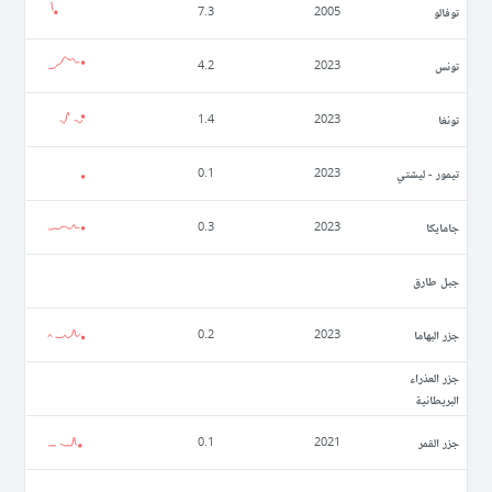
توفالو
7.3
2005
تونس
4.2
2023
تونغا
1.4
2023
تيمور - ليشتي
0.1
2023
جامايكا
0.3
2023
جبل طارق
جزر البهاما
0.2
2023
جزر العذراء
البريطانية
جزر القمر
0.1
2021