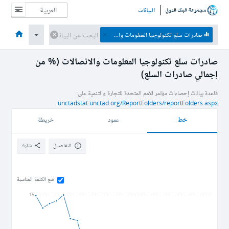
البيانات
الصفحة الرئيسية
الاقتصادات
الموضوعات
البيانات والموارد
نبذة عن
صادرات سلع تكنولوجيا المعلومات والاتصالات (% من إجمالي صادرات السلع)
صادرات سلع تكنولوجيا المعلومات والاتصالات (% من
إجمالي صادرات السلع)
قاعدة بيانات إحصاءات مؤتمر الأمم المتحدة للتجارة والتنمية على:
.
unctadstat.unctad.org/ReportFolders/reportFolders.aspx
خط
عمود
خريطة
التفاصيل
شارك
ضع الكلمة المناسبة
15