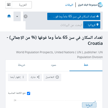
البيانات
الصفحة الرئيسية
الاقتصادات
الموضوعات
البيانات والموارد
نبذة عن
تعداد السكان في سن 65 عاماً وما فوقها (% من الإجمالي)
كرواتيا
تعداد السكان في سن 65 عاماً وما فوقها (% من الإجمالي) -
Croatia
World Population Prospects, United Nations ( UN ), publisher: UN
Population Division
خط
عمود
خريطة
التفاصيل
شارك
إظهار أيضا
ضع الكلمة المناسبة
24
كرواتيا