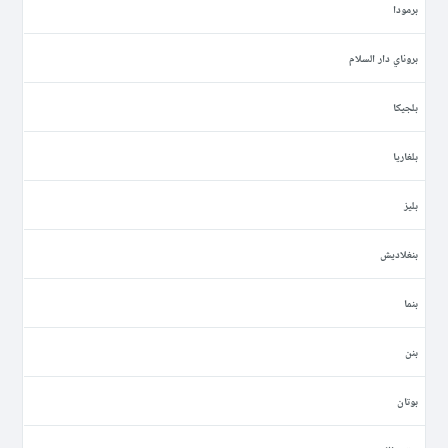
برمودا
بروناي دار السلام
بلجيكا
بلغاريا
بليز
بنغلاديش
بنما
بنن
بوتان