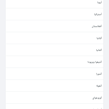
أروبا
أستراليا
أفغانستان
ألبانيا
ألمانيا
أنتيغوا وبربودا
أندورا
أنغولا
أوروغواي