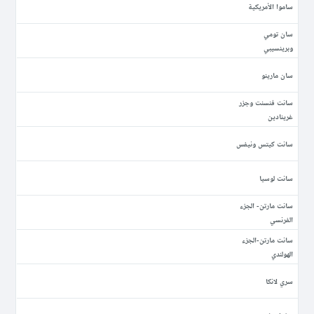
ساموا الأمريكية
سان تومي
وبرينسيبي
سان مارينو
سانت فنسنت وجزر
غرينادين
سانت كيتس ونيفس
سانت لوسيا
سانت مارتن- الجزء
الفرنسي
سانت مارتن-الجزء
الهولندي
سري لانكا