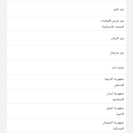
جزر فارو
جزر فرجن (الولايات
المتحدة الأمريكية)
جزر كايمان
جزر مارشال
جزيرة مان
جمهورية أفريقيا
الوسطى
جمهورية إيران
الإسلامية
جمهورية الجبل
الأسود
جمهورية الصومال
الفيدرالية