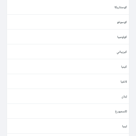
كوستاريكا
كوسوفو
كولومبيا
كيريباتي
كينيا
لاتفيا
لبنان
لكسمبورغ
ليبيا