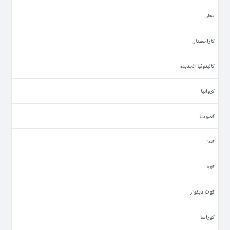
قطر
كازاخستان
كاليدونيا الجديدة
كرواتيا
كمبوديا
كندا
كوبا
كوت ديفوار
كوراسا