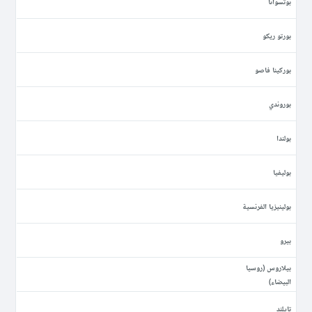
بوتسوانا
بورتو ريكو
بوركينا فاصو
بوروندي
بولندا
بوليفيا
بولينيزيا الفرنسية
بيرو
بيلاروس (روسيا
البيضاء)
تايلند