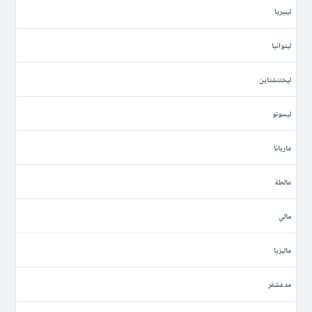
ليبيريا
ليتوانيا
ليختنشتاين
ليسوتو
ماريانا
مالطة
مالي
ماليزيا
مدغشقر