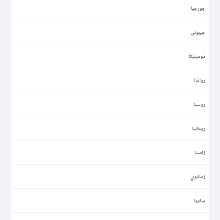
جورجيا
جيبوتي
دومينيكا
رواندا
روسيا
رومانيا
زامبيا
زمبابوي
ساموا