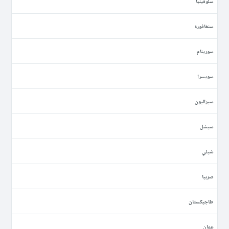
سلوفينيا
سنغافورة
سورينام
سويسرا
سيراليون
سيشل
شيلي
صربيا
طاجيكستان
عمان