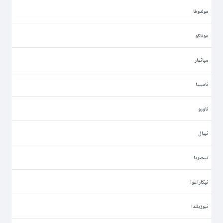
مولدوفا
موناكو
ميانمار
ناميبيا
ناورو
نيبال
نيجيريا
نيكاراغوا
نيوزيلندا