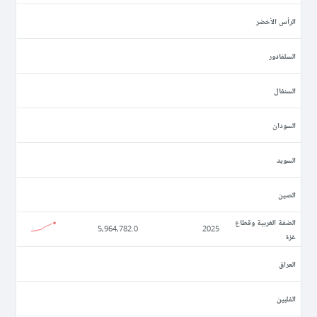
الرأس الأخضر
السلفادور
السنغال
السودان
السويد
الصين
الضفة الغربية وقطاع
5,964,782.0
2025
غزة
العراق
الفلبين