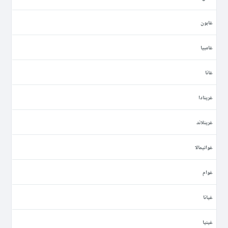
غابون
غامبيا
غانا
غرينادا
غرينلاند
غواتيمالا
غوام
غيانا
غينيا