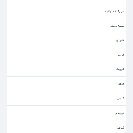
غينيا الاستوائية
غينيا-بيساو
فانواتو
فرنسا
فنزويلا
فنلندا
فيجي
فييتنام
قبرص