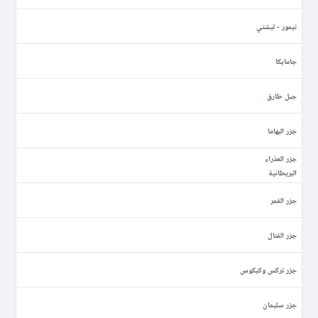
تيمور - ليشتي
جامايكا
جبل طارق
جزر البهاما
جزر العذراء
البريطانية
جزر القمر
جزر القنال
جزر تركس وكيكوس
جزر سليمان