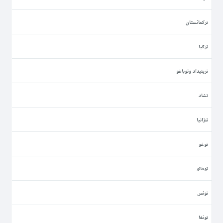
تركمانستان
تركيا
ترينيداد وتوباغو
تشاد
تنزانيا
توغو
توفالو
تونس
تونغا