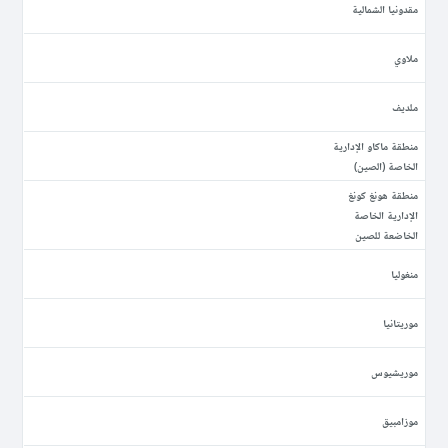
مقدونيا الشمالية
ملاوي
ملديف
منطقة ماكاو الإدارية
الخاصة (الصين)
منطقة هونغ كونغ
الإدارية الخاصة
الخاضعة للصين
منغوليا
موريتانيا
موريشيوس
موزامبيق