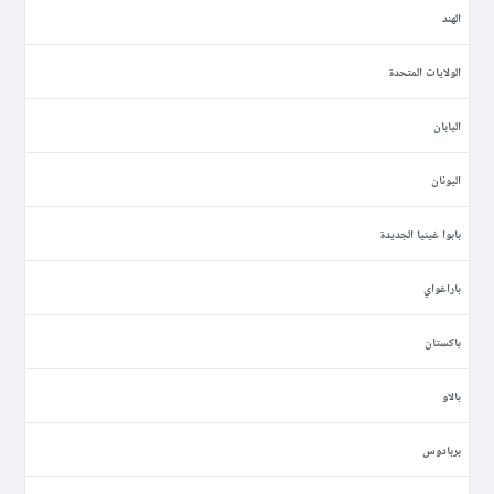
الهند
الولايات المتحدة
اليابان
اليونان
بابوا غينيا الجديدة
باراغواي
باكستان
بالاو
بربادوس