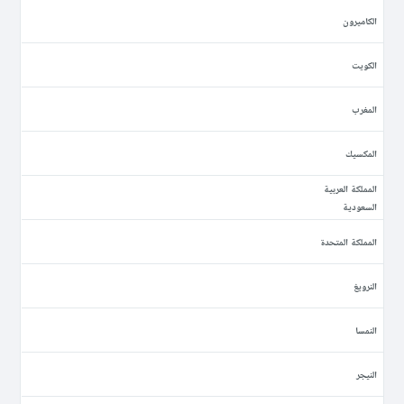
الكاميرون
الكويت
المغرب
المكسيك
المملكة العربية
السعودية
المملكة المتحدة
النرويغ
النمسا
النيجر