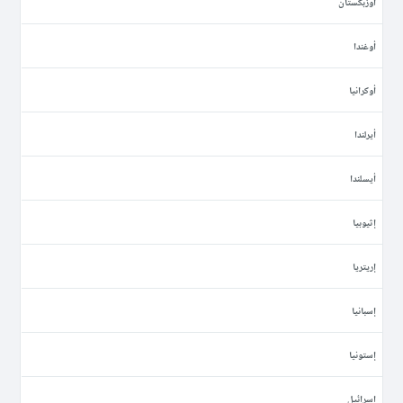
أوزبكستان
أوغندا
أوكرانيا
أيرلندا
أيسلندا
إثيوبيا
إريتريا
إسبانيا
إستونيا
إسرائيل