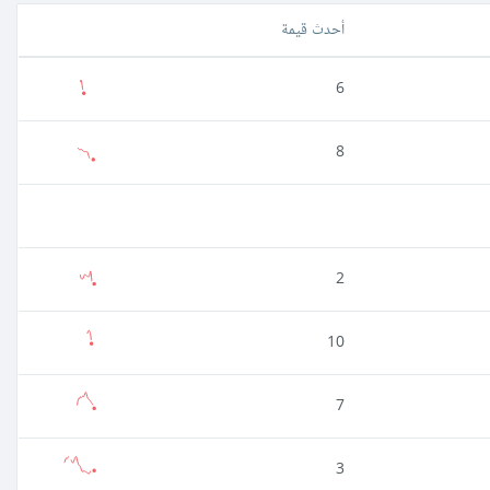
أحدث قيمة
6
8
2
10
7
3