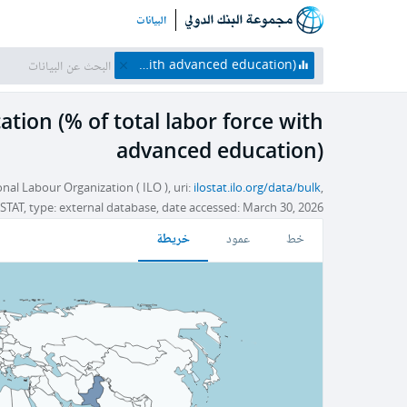
البيانات
Unemployment with advanced education (% of total labor force with advanced education)
on (% of total labor force with
advanced education)
nal Labour Organization ( ILO ), uri:
ilostat.ilo.org/data/bulk
,
OSTAT, type: external database, date accessed: March 30, 2026
خريطة
خط
عمود