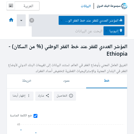
البيانات
الصفحة الرئيسية
الاقتصادات
الموضوعات
البيانات والموارد
نبذة عن
المؤشر العددي للفقر عند خط الفقر الوطني (% من السكان)
إثيوبيا
المؤشر العددي للفقر عند خط الفقر الوطني (% من السكان) -
Ethiopia
الفريق العامل المعني بأوضاع الفقر في العالم. تستند البيانات إلى تقييمات البنك الدولي لأوضاع
الفقر في البلدان المعنية والإستراتيجيات القطرية لتخفيض أعداد الفقراء.
خط
عمود
خريطة
التفاصيل
شارك
إظهار أيضا
ضع الكلمة المناسبة
48