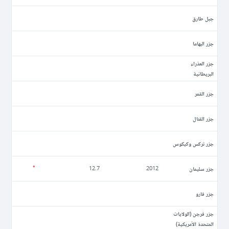
جبل طارق
جزر البهاما
جزر العذراء
البريطانية
جزر القمر
جزر القنال
جزر تركس وكيكوس
جزر سليمان
12.7
2012
جزر فارو
جزر فرجن (الولايات
المتحدة الأمريكية)