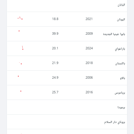
اليابان
اليونان
18.8
2021
بابوا غينيا الجديدة
39.9
2009
باراغواي
20.1
2024
باكستان
21.9
2018
بالاو
24.9
2006
بربادوس
25.7
2016
برمودا
بروناي دار السلام