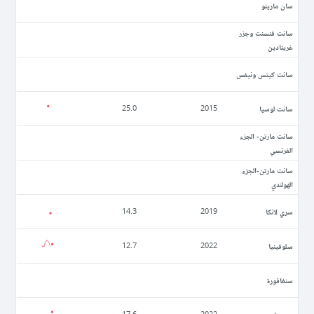
سان مارينو
سانت فنسنت وجزر
غرينادين
سانت كيتس ونيفس
سانت لوسيا
25.0
2015
سانت مارتن- الجزء
الفرنسي
سانت مارتن-الجزء
الهولندي
سري لانكا
14.3
2019
سلوفينيا
12.7
2022
سنغافورة