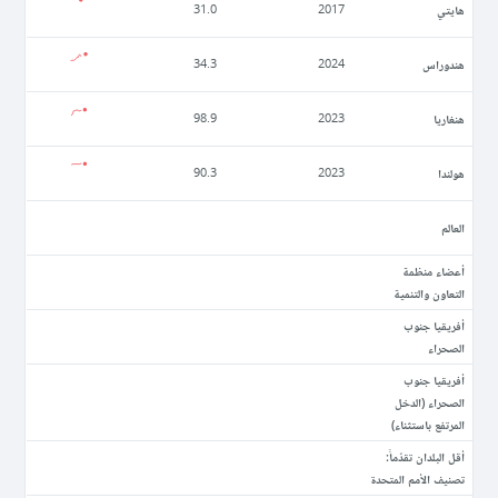
ھايتي
31.0
2017
ھندوراس
34.3
2024
ھنغاريا
98.9
2023
ھولندا
90.3
2023
العالم
أعضاء منظمة
التعاون والتنمية
أفريقيا جنوب
الصحراء
أفريقيا جنوب
الصحراء (الدخل
المرتفع باستثناء)
أقل البلدان تقدّماً:
تصنيف الأمم المتحدة