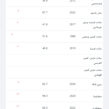
38.9
2012
وبرينسيبي
سان مارينو
87.7
2022
سانت فنسنت وجزر
41.8
2017
غرينادين
سانت كيتس ونيفس
31.6
1980
سانت لوسيا
46.8
2019
سانت مارتن- الجزء
الفرنسي
سانت مارتن-الجزء
الهولندي
سري لانكا
82.7
2024
سلوفينيا
99.3
2023
سنغافورة
85.3
2022