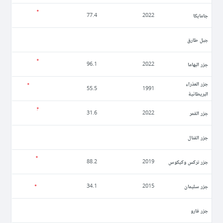
جامايكا
77.4
2022
جبل طارق
جزر البهاما
96.1
2022
جزر العذراء
55.5
1991
البريطانية
جزر القمر
31.6
2022
جزر القنال
جزر تركس وكيكوس
88.2
2019
جزر سليمان
34.1
2015
جزر فارو