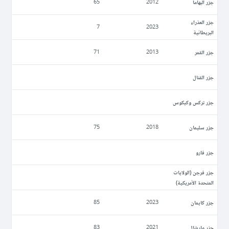
جزر البهاما
65
2012
جزر العذراء
7
2023
البريطانية
جزر القمر
71
2013
جزر القنال
جزر تركس وكيكوس
جزر سليمان
75
2018
جزر فارو
جزر فرجن (الولايات
المتحدة الأمريكية)
جزر كايمان
85
2023
جزر مارشال
83
2021