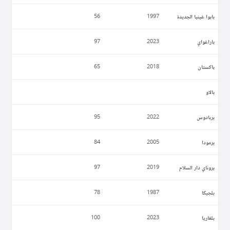
بابوا غينيا الجديدة
56
1997
باراغواي
97
2023
باكستان
65
2018
بالاو
بربادوس
95
2022
برمودا
84
2005
بروناي دار السلام
97
2019
بلجيكا
78
1987
بلغاريا
100
2023