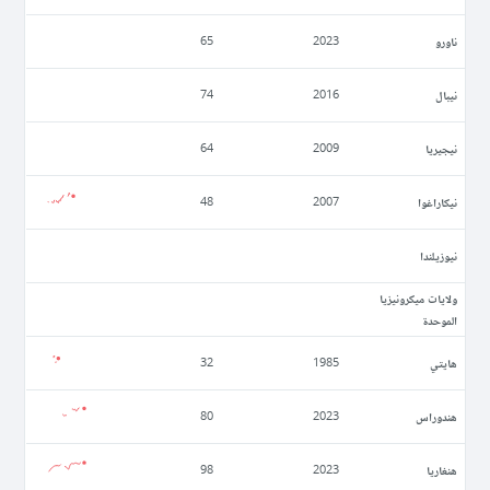
ناورو
65
2023
نيبال
74
2016
نيجيريا
64
2009
نيكاراغوا
48
2007
نيوزيلندا
ولايات ميكرونيزيا
الموحدة
ھايتي
32
1985
ھندوراس
80
2023
ھنغاريا
98
2023