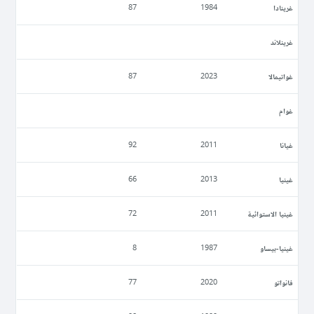
غرينادا
87
1984
غرينلاند
غواتيمالا
87
2023
غوام
غيانا
92
2011
غينيا
66
2013
غينيا الاستوائية
72
2011
غينيا-بيساو
8
1987
فانواتو
77
2020