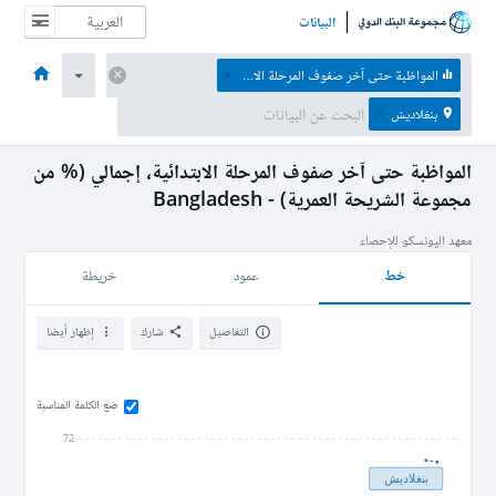
البيانات
الصفحة الرئيسية
الاقتصادات
الموضوعات
البيانات والموارد
نبذة عن
المواظبة حتى آخر صفوف المرحلة الابتدائية، إجمالي (% من مجموعة الشريحة العمرية)
بنغلاديش
المواظبة حتى آخر صفوف المرحلة الابتدائية، إجمالي (% من
مجموعة الشريحة العمرية) - Bangladesh
معهد اليونسكو للإحصاء
خط
عمود
خريطة
التفاصيل
شارك
إظهار أيضا
ضع الكلمة المناسبة
72
بنغلاديش