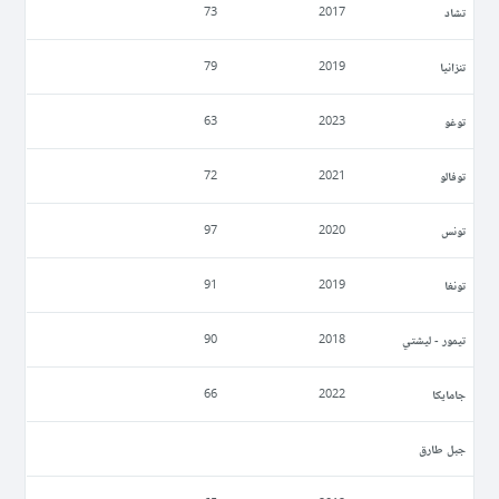
تشاد
73
2017
تنزانيا
79
2019
توغو
63
2023
توفالو
72
2021
تونس
97
2020
تونغا
91
2019
تيمور - ليشتي
90
2018
جامايكا
66
2022
جبل طارق