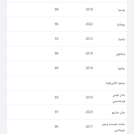
روسيا
99
2018
رومانيا
96
2022
زامبيا
55
2012
زمبابوي
88
2019
ساموا
89
2019
ساموا الأمريكية
سان تومي
93
2016
وبرينسيبي
سان مارينو
97
2023
سانت فنسنت وجزر
95
2017
غرينادين