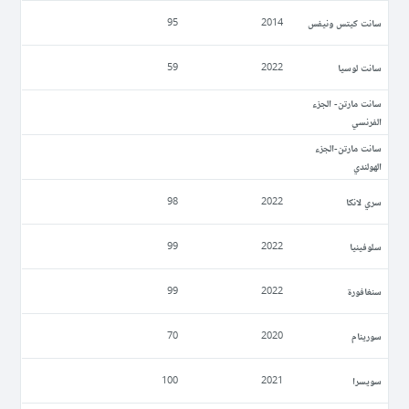
سانت كيتس ونيفس
95
2014
سانت لوسيا
59
2022
سانت مارتن- الجزء
الفرنسي
سانت مارتن-الجزء
الهولندي
سري لانكا
98
2022
سلوفينيا
99
2022
سنغافورة
99
2022
سورينام
70
2020
سويسرا
100
2021