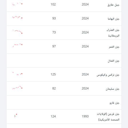
جبل طارق
102
2024
جزر البهاما
93
2024
جزر العذراء
73
2024
البريطانية
جزر القمر
97
2024
جزر القنال
جزر تركس وكيكوس
125
2024
جزر سليمان
82
2024
جزر فارو
جزر فرجن (الولايات
124
1993
المتحدة الأمريكية)