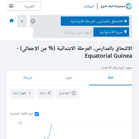
البيانات
الصفحة الرئيسية
الاقتصادات
الموضوعات
البيانات والموارد
نبذة عن
الالتحاق بالمدارس، المرحلة الابتدائية (% من الإجمالي)
غينيا الاستوائية
الالتحاق بالمدارس، المرحلة الابتدائية (% من الإجمالي) -
Equatorial Guinea
معهد اليونسكو للإحصاء
خط
عمود
خريطة
التفاصيل
شارك
إظهار أيضا
ضع الكلمة المناسبة
140