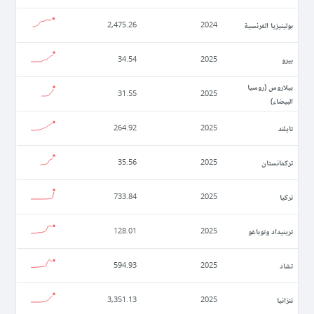
بولينيزيا الفرنسية
2,475.26
2024
بيرو
34.54
2025
بيلاروس (روسيا
31.55
2025
البيضاء)
تايلند
264.92
2025
تركمانستان
35.56
2025
تركيا
733.84
2025
ترينيداد وتوباغو
128.01
2025
تشاد
594.93
2025
تنزانيا
3,351.13
2025