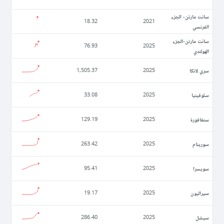
سانت مارتن- الجزء
18.32
2021
الفرنسي
سانت مارتن-الجزء
76.93
2025
الهولندي
سري لانكا
1,505.37
2025
سلوفينيا
33.08
2025
سنغافورة
129.19
2025
سورينام
263.42
2025
سويسرا
95.41
2025
سيراليون
19.17
2025
سيشل
286.40
2025