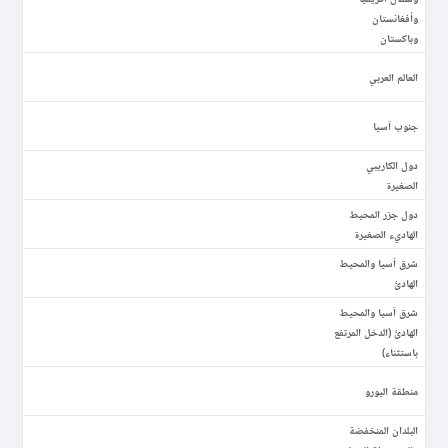
وأفغانستان
وباكستان
العالم العربي
جنوب آسيا
دول الكاريبي
الصغيرة
دول جزر المحيط
الهاديء الصغيرة
شرق آسيا والمحيط
الهادئ
شرق آسيا والمحيط
الهادئ (الدخل المرتفع
باستثناء)
منطقة اليورو
البلدان المنخفضة