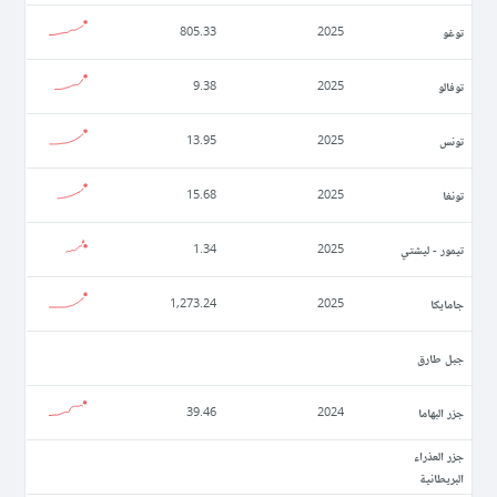
توغو
805.33
2025
توفالو
9.38
2025
تونس
13.95
2025
تونغا
15.68
2025
تيمور - ليشتي
1.34
2025
جامايكا
1,273.24
2025
جبل طارق
جزر البهاما
39.46
2024
جزر العذراء
البريطانية