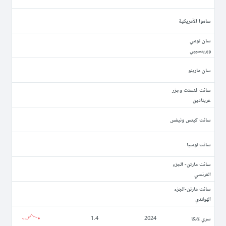
ساموا الأمريكية
سان تومي
وبرينسيبي
سان مارينو
سانت فنسنت وجزر
غرينادين
سانت كيتس ونيفس
سانت لوسيا
سانت مارتن- الجزء
الفرنسي
سانت مارتن-الجزء
الهولندي
سري لانكا
1.4
2024