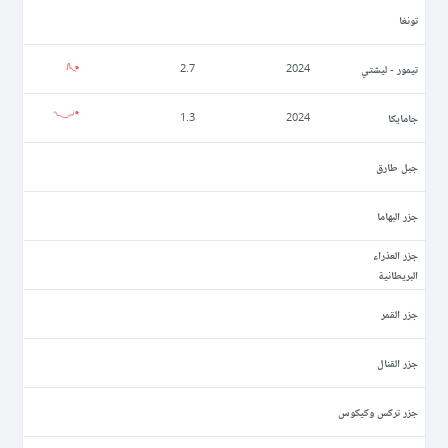
تونغا
تيمور - ليشتي
2.7
2024
جامايكا
1.3
2024
جبل طارق
جزر البهاما
جزر العذراء
البريطانية
جزر القمر
جزر القنال
جزر تركس وكيكوس