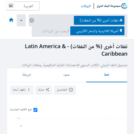
البيانات
الصفحة الرئيسية
الاقتصادات
الموضوعات
البيانات والموارد
نبذة عن
نفقات أخرى (% من النفقات)
أمريكا اللاتينية والبحر الكاريبي
نفقات أخرى (% من النفقات) - Latin America &
Caribbean
صندوق النقد الدولي، الكتاب السنوي للإحصاءات المالية الحكومية، وملفات البيانات.
خط
عمود
خريطة
التفاصيل
شارك
إظهار أيضا
ضع الكلمة المناسبة
11