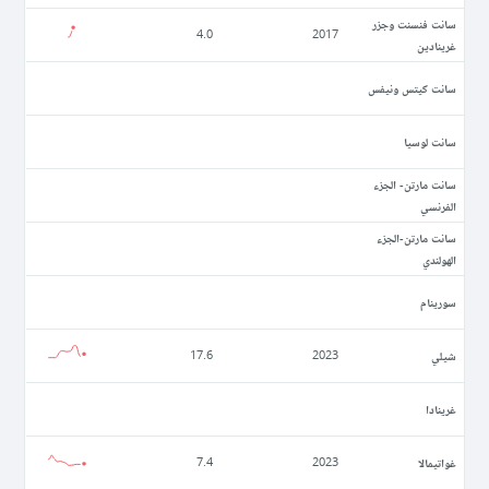
سانت فنسنت وجزر
4.0
2017
غرينادين
سانت كيتس ونيفس
سانت لوسيا
سانت مارتن- الجزء
الفرنسي
سانت مارتن-الجزء
الهولندي
سورينام
شيلي
17.6
2023
غرينادا
غواتيمالا
7.4
2023