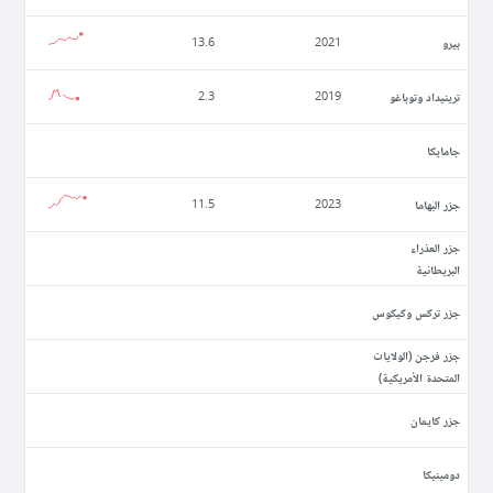
بيرو
13.6
2021
ترينيداد وتوباغو
2.3
2019
جامايكا
جزر البهاما
11.5
2023
جزر العذراء
البريطانية
جزر تركس وكيكوس
جزر فرجن (الولايات
المتحدة الأمريكية)
جزر كايمان
دومينيكا