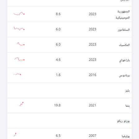
الجمهورية
8.6
2023
الدومينيكية
السلفادور
6.0
2023
المكسيك
6.0
2023
باراغواي
4.6
2023
بربادوس
1.6
2016
بليز
بنما
19.8
2021
بورتو ريكو
بوليفيا
6.5
2007