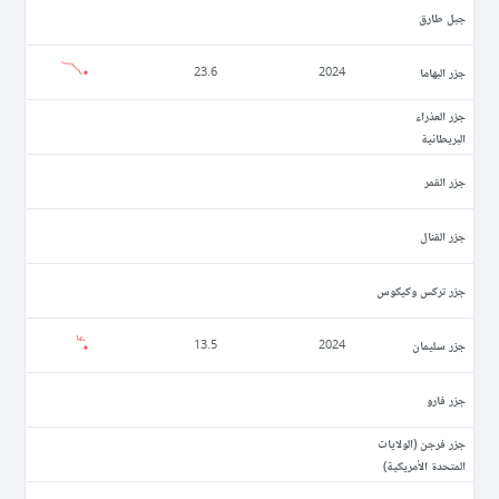
جبل طارق
جزر البهاما
23.6
2024
جزر العذراء
البريطانية
جزر القمر
جزر القنال
جزر تركس وكيكوس
جزر سليمان
13.5
2024
جزر فارو
جزر فرجن (الولايات
المتحدة الأمريكية)