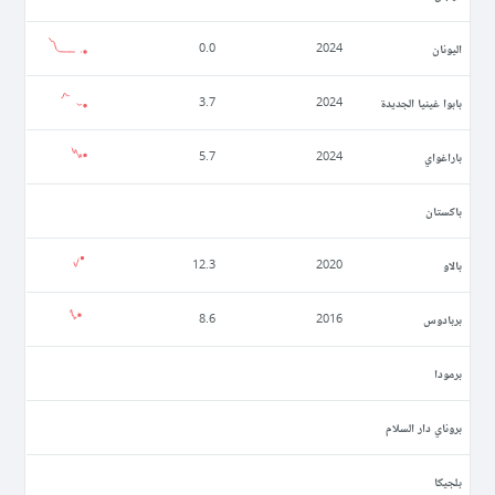
اليونان
0.0
2024
بابوا غينيا الجديدة
3.7
2024
باراغواي
5.7
2024
باكستان
بالاو
12.3
2020
بربادوس
8.6
2016
برمودا
بروناي دار السلام
بلجيكا