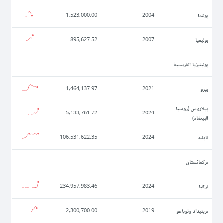
بولندا
1,523,000.00
2004
بوليفيا
895,627.52
2007
بولينيزيا الفرنسية
بيرو
1,464,137.97
2021
بيلاروس (روسيا
5,133,761.72
2024
البيضاء)
تايلند
106,531,622.35
2024
تركمانستان
تركيا
234,957,983.46
2024
ترينيداد وتوباغو
2,300,700.00
2019