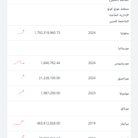
منطقة هونغ كونغ
الإدارية الخاصة
الخاضعة للصين
منغوليا
1,792,319,960.73
2024
موريتانيا
موريشيوس
1,840,762.44
2024
موزامبيق
21,228,100.00
2024
مولدوفا
1,987,200.00
2023
موناكو
ميانمار
463,812,828.00
2019