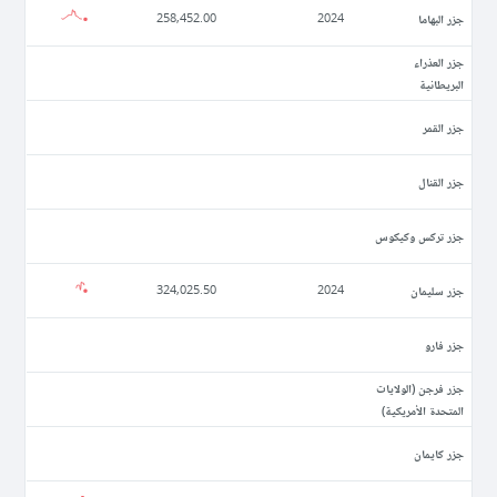
جزر البهاما
258,452.00
2024
جزر العذراء
البريطانية
جزر القمر
جزر القنال
جزر تركس وكيكوس
جزر سليمان
324,025.50
2024
جزر فارو
جزر فرجن (الولايات
المتحدة الأمريكية)
جزر كايمان