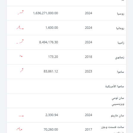
روسيا
1,636,271,000.00
2024
رومانيا
1,600.00
2024
زامبيا
8,494,176.30
2024
زمبابوي
173.20
2018
ساموا
83,861.12
2023
ساموا الأمريكية
سان تومي
وبرينسيبي
سان مارينو
2,330.94
2024
سانت فنسنت وجزر
70,260.00
2017
غرينادين