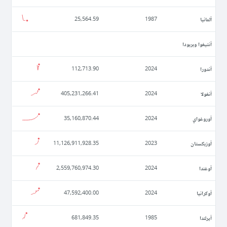
ألمانيا
25,564.59
1987
أنتيغوا وبربودا
أندورا
112,713.90
2024
أنغولا
405,231,266.41
2024
أوروغواي
35,160,870.44
2024
أوزبكستان
11,126,911,928.35
2023
أوغندا
2,559,760,974.30
2024
أوكرانيا
47,592,400.00
2024
أيرلندا
681,849.35
1985