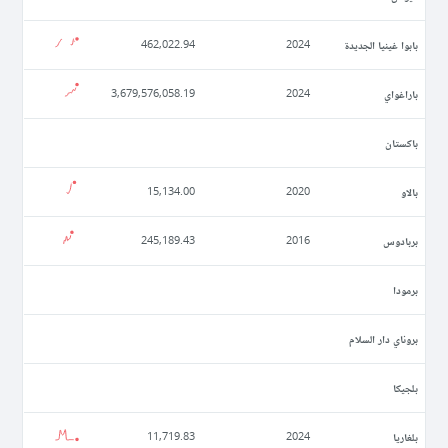
بابوا غينيا الجديدة
462,022.94
2024
باراغواي
3,679,576,058.19
2024
باكستان
بالاو
15,134.00
2020
بربادوس
245,189.43
2016
برمودا
بروناي دار السلام
بلجيكا
بلغاريا
11,719.83
2024