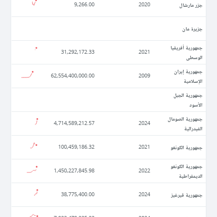
جزر مارشال
9,266.00
2020
جزيرة مان
جمهورية أفريقيا
31,292,172.33
2021
الوسطى
جمهورية إيران
62,554,400,000.00
2009
الإسلامية
جمهورية الجبل
الأسود
جمهورية الصومال
4,714,589,212.57
2024
الفيدرالية
جمهورية الكونغو
100,459,186.32
2021
جمهورية الكونغو
1,450,227,845.98
2022
الديمقراطية
جمهورية قيرغيز
38,775,400.00
2024