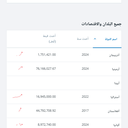
جميع البلدان والاقتصادات
أحدث قيمة
اسم الدولة
أحدث سنة
(
آلاف
)
أذربيجان
1,751,421.00
2024
أرمينيا
76,166,027.67
2024
أروبا
أستراليا
16,945,000.00
2022
أفغانستان
44,792,708.92
2017
ألبانيا
8,972,740.00
2024