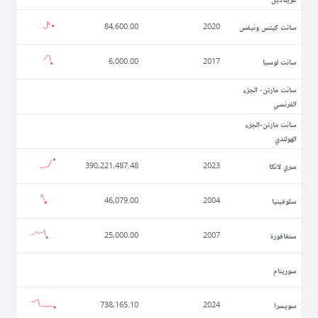
سانت كيتس ونيفس
84,600.00
2020
سانت لوسيا
6,000.00
2017
سانت مارتن- الجزء
الفرنسي
سانت مارتن-الجزء
الهولندي
سري لانكا
390,221,487.48
2023
سلوفينيا
46,079.00
2004
سنغافورة
25,000.00
2007
سورينام
سويسرا
738,165.10
2024