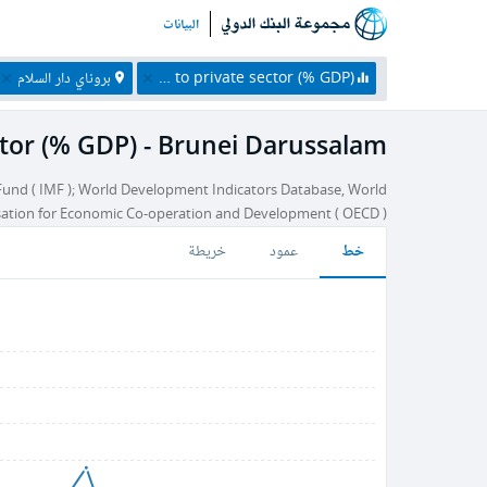
البيانات
Monetary Sector credit to private sector (% GDP)
بروناي دار السلام
ctor (% GDP) - Brunei Darussalam
y Fund ( IMF ); World Development Indicators Database, World
nisation for Economic Co-operation and Development ( OECD )
خط
عمود
خريطة