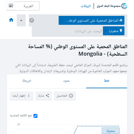
البيانات
الصفحة الرئيسية
الاقتصادات
الموضوعات
البيانات والموارد
نبذة عن
المناطق المحمية ‏على المستوى الوطني (% المساحة السطحية)
منغوليا
المناطق المحمية ‏على المستوى الوطني (% المساحة
السطحية) - Mongolia
برنامج الأمم المتحدة للبيئة، المركز العالمي لرصد حفظ الطبيعة، استناداً إلى البيانات التي
جمعها معهد الموارد العالمية من الهيئات الوطنية وتشريعات البلدان والاتفاقات الدولية.
خط
عمود
خريطة
التفاصيل
شارك
إظهار أيضا
ضع الكلمة المناسبة
20
منغوليا