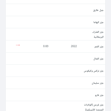
جبل طارق
جزر البهاما
جزر العذراء
البريطانية
جزر القمر
0.83
2022
جزر القنال
جزر تركس وكيكوس
جزر سليمان
جزر فارو
جزر فرجن (الولايات
المتحدة الأمريكية)