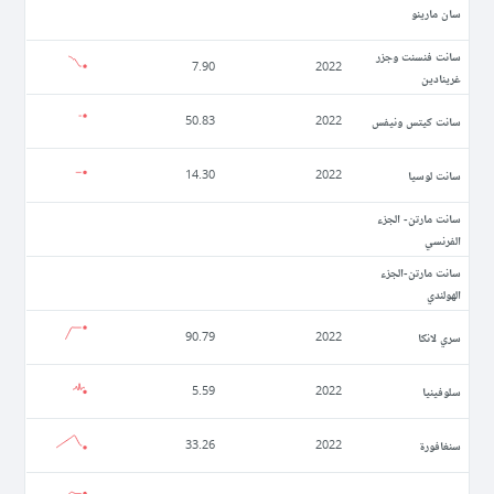
سان مارينو
سانت فنسنت وجزر
7.90
2022
غرينادين
سانت كيتس ونيفس
50.83
2022
سانت لوسيا
14.30
2022
سانت مارتن- الجزء
الفرنسي
سانت مارتن-الجزء
الهولندي
سري لانكا
90.79
2022
سلوفينيا
5.59
2022
سنغافورة
33.26
2022