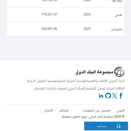
نيكاراغوا
145,700.00
2024
ھايتي
770,001.37
2024
ھندوراس
328,892.96
2025
البنك الدولي للإنشاء والتعمير
المؤسسة الدولية للتنمية
مؤسسة التمويل الدولية
الوكالة الدولية لضمان الاستثمار
المركز الدولي لتسوية منازعات الاستثمار
قانوني
الحصول على المعلومات
الوظائف
الاتصال
©
2026
مجموعة البنك الدولي، جميع الحقوق محفوظة.
للإبلاغ عن الاحتيال والفساد
مساعدة