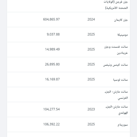
جزر فرجن (الولايات
المتحدة الأمريكية)
جزر كايمان
604,865.97
2024
دومينيكا
9,037.88
2025
سانت فنسنت وجزر
14,989.49
2025
غرينادين
سانت كيتس ونيفس
26,895.80
2025
سانت لوسيا
16,169.87
2025
سانت مارتن- الجزء
الفرنسي
سانت مارتن-الجزء
104,277.54
2023
الهولندي
سورينام
106,392.22
2025