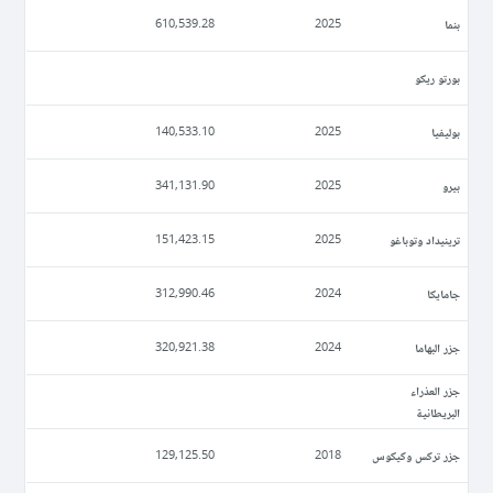
بنما
610,539.28
2025
بورتو ريكو
بوليفيا
140,533.10
2025
بيرو
341,131.90
2025
ترينيداد وتوباغو
151,423.15
2025
جامايكا
312,990.46
2024
جزر البهاما
320,921.38
2024
جزر العذراء
البريطانية
جزر تركس وكيكوس
129,125.50
2018