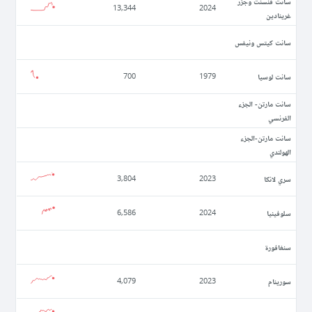
سانت فنسنت وجزر
13,344
2024
غرينادين
سانت كيتس ونيفس
سانت لوسيا
700
1979
سانت مارتن- الجزء
الفرنسي
سانت مارتن-الجزء
الهولندي
سري لانكا
3,804
2023
سلوفينيا
6,586
2024
سنغافورة
سورينام
4,079
2023