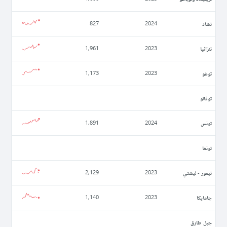
تشاد
827
2024
تنزانيا
1,961
2023
توغو
1,173
2023
توفالو
تونس
1,891
2024
تونغا
تيمور - ليشتي
2,129
2023
جامايكا
1,140
2023
جبل طارق