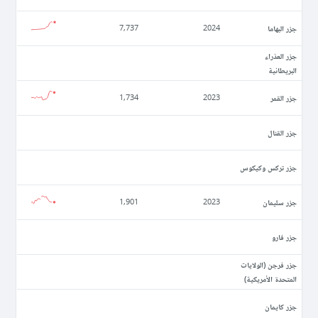
جزر البهاما
7,737
2024
جزر العذراء
البريطانية
جزر القمر
1,734
2023
جزر القنال
جزر تركس وكيكوس
جزر سليمان
1,901
2023
جزر فارو
جزر فرجن (الولايات
المتحدة الأمريكية)
جزر كايمان