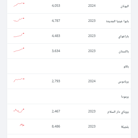
اليونان
4,053
2024
بابوا غينيا الجديدة
4,787
2023
باراغواي
4,483
2023
باكستان
3,634
2023
بالاو
بربادوس
2,793
2024
برمودا
بروناي دار السلام
2,467
2023
بلجيكا
8,486
2023