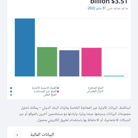
$3.51 billion
ما تم صرفه حتى
31 مايو 2022
المبلغ المدفوع
القيمة الاسمية الأصلية
التزام المقترض
المبلغ غير المستخدم
المبلغ الملغى
استكشف البيانات الأولية غير المعالجة الخاصة بماليات البنك الدولي – يمكنك تحليل
مجموعات البيانات؛ وعرضها عرضا بيانيا؛ وتبادلها مع مستخدمين آخرين بالموقع أو عبر
الشبكات الاجتماعية؛ أو الاحتفاظ بها باستخدام تطبيق إلكتروني محمول.
البيانات المالية